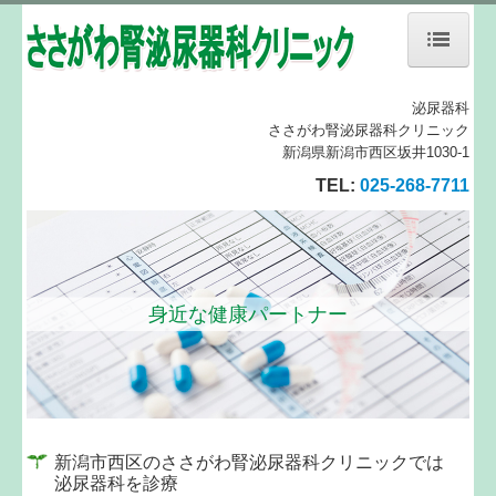
ホーム
泌尿器科
ささがわ腎泌尿器科クリニック
当院について
新潟県新潟市西区坂井1030-1
TEL:
025-268-7711
診療案内
地図、交通案内
個人情報保護方針
身近な健康パートナー
リンク集
新潟市西区のささがわ腎泌尿器科クリニックでは
泌尿器科を診療